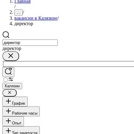
Главная
/
/
...
вакансии в Калязине
/
директор
директор
Калязин
График
Рабочие часы
Опыт
Тип занятости