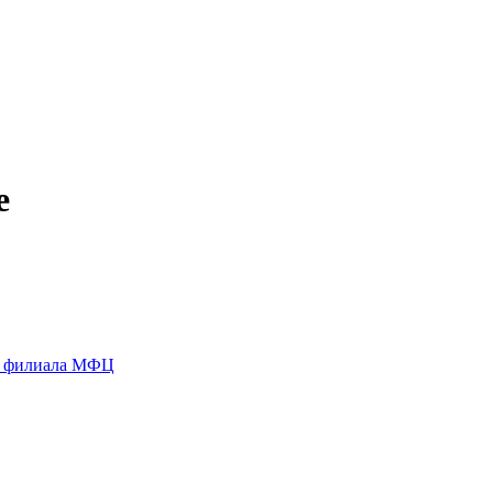
е
го филиала МФЦ