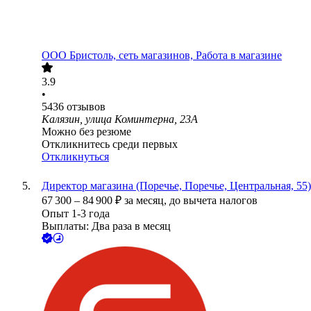
ООО
Бристоль, сеть магазинов, Работа в магазине
3.9
•
5436
отзывов
Калязин, улица Коминтерна, 23А
Можно без резюме
Откликнитесь среди первых
Откликнуться
Директор магазина (Поречье, Поречье, Центральная, 55)
67 300
–
84 900
₽
за месяц,
до вычета налогов
Опыт 1-3 года
Выплаты: Два раза в месяц